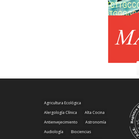
Agricultura Ecológica
Alergología Clínica
Alta Cocina
Antienvejecimiento
Astronomía
Audiología
Biociencias