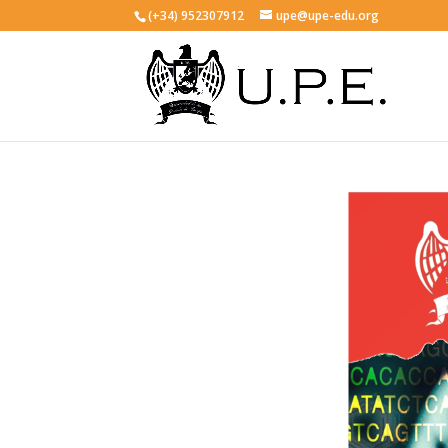
(+34) 952307912
upe@upe-edu.org