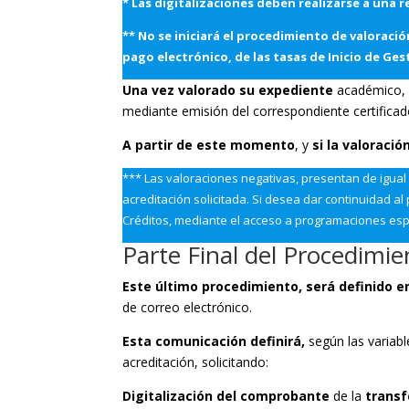
* Las digitalizaciones deben realizarse a una 
** No se iniciará el procedimiento de valoració
pago electrónico, de las tasas de Inicio de Ge
Una vez valorado su expediente
académico
mediante emisión del correspondiente certificad
A partir de este momento
, y
si la valoració
*** Las valoraciones negativas, presentan de igual 
acreditación solicitada. Si desea dar continuidad a
Créditos, mediante el acceso a programaciones esp
Parte Final del Procedimie
Este último procedimiento, será definido e
de correo electrónico.
Esta comunicación definirá,
según las variabl
acreditación, solicitando:
Digitalización del comprobante
de la
transf