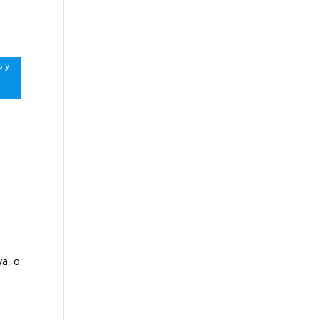
s y
ya, o