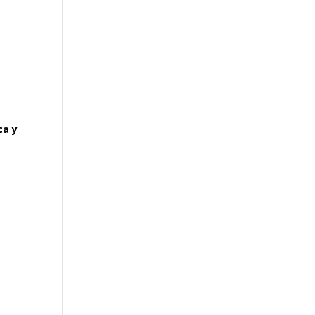
s
ca y
o