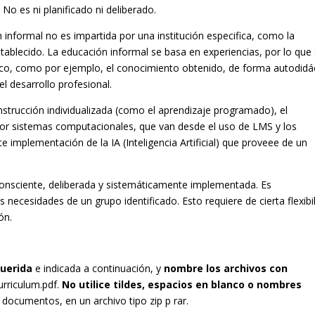
No es ni planificado ni deliberado.
n informal no es impartida por una institución especifica, como la
stablecido. La educación informal se basa en experiencias, por lo que
ico, como por ejemplo, el conocimiento obtenido, de forma autodidá
l desarrollo profesional.
instrucción individualizada (como el aprendizaje programado), el
a por sistemas computacionales, que van desde el uso de LMS y los
te implementación de la IA (Inteligencia Artificial) que proveee de un
onsciente, deliberada y sistemáticamente implementada. Es
 necesidades de un grupo identificado. Esto requiere de cierta flexibi
ón.
uerida
e indicada a continuación, y
nombre los archivos con
urriculum.pdf.
No utilice tildes, espacios en blanco o nombres
 documentos, en un archivo tipo zip p rar.