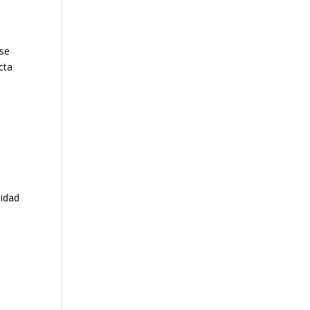
 se
cta
lidad