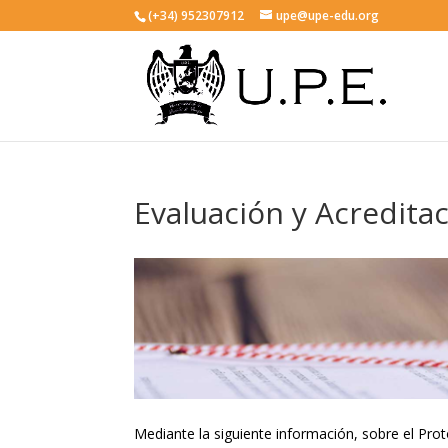
(+34) 952307912
upe@upe-edu.org
Evaluación y Acredit
Mediante la siguiente información, sobre el Pro