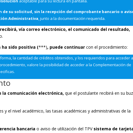
resolución
aceptable para su lectura en pantalla.
n de su solicitud, sin la recepción del comprobante bancario o avis
stión Administrativa
, junto a la documentación requerida.
,
recibirá, vía correo electrónico, el comunicado del resultado,
o.
n ha sido positiva (
***)
, puede continuar
con el procedimiento:
forma, la cantidad de créditos obtenidos, y los requieridos para acceder a
l procedimiento, valore la posibilidad de acceder a la Complementación de
ecificas.
nto
n la comunicación electrónica,
que el postulante recibirá en su bu
es y el nivel académico, las tasas académicas y administrativas de la
erencia bancaria
o aviso de utilización del TPV
sistema de tarjet