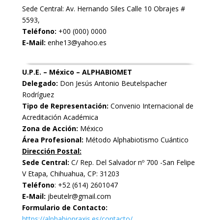
Sede Central: Av. Hernando Siles Calle 10 Obrajes #
5593,
Teléfono:
+00 (000) 0000
E-Mail:
enhe13@yahoo.es
U.P.E. – México – ALPHABIOMET
Delegado:
Don Jesús Antonio Beutelspacher
Rodríguez
Tipo de Representación:
Convenio Internacional de
Acreditación Académica
Zona de Acción:
México
Área Profesional:
Método Alphabiotismo Cuántico
Dirección Postal:
Sede Central:
C/ Rep. Del Salvador nº 700 -San Felipe
V Etapa, Chihuahua, CP: 31203
Teléfono
: +52 (614) 2601047
E-Mail:
jbeutelr@gmail.com
Formulario de Contacto:
https://alphabiopraxis.es/contacto/