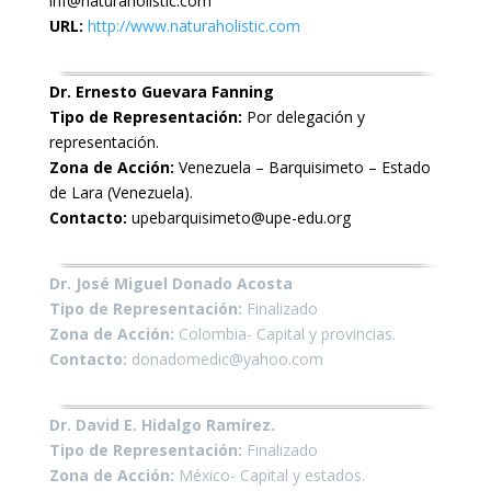
inf@naturaholistic.com
URL:
http://www.naturaholistic.com
Dr. Ernesto Guevara Fanning
Tipo de Representación:
Por delegación y
representación.
Zona de Acción:
Venezuela – Barquisimeto – Estado
de Lara (Venezuela).
Contacto:
upebarquisimeto@upe-edu.org
Dr. José Miguel Donado Acosta
Tipo de Representación:
Finalizado
Zona de Acción:
Colombia- Capital y provincias.
Contacto:
donadomedic@yahoo.com
Dr. David E. Hidalgo Ramírez.
Tipo de Representación:
Finalizado
Zona de Acción:
México- Capital y estados.