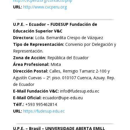
http://cvcperu.org/contacto.php
URL:
http://www.cvcperu.org
U.P.E. – Ecuador – FUDESUP Fundación de
Educación Superior V&C
Directora:
Lcda. Bernardita Crespo de Vázquez
Tipo de Representación:
Convenio por Delegación y
Representación.
Zona de Acción:
República del Ecuador
Área Profesional:
Mixta
Dirección Postal:
Calles, Remigio Tamariz 2-100 y
Agustín Cuevas – 2º. piso. 010107 Cuenca, Azuay. Rep.
de Ecuador
E-Mail Fundación V&C:
info@fudesup.edu.ec
E-Mail Oficial:
ecuador@upe-edu.eu
Télf.:
+593 995462814
URL:
https://fudesup.edu.ec
U.P.E. – Brasil – UNIVERSIDADE ABERTA EMILL