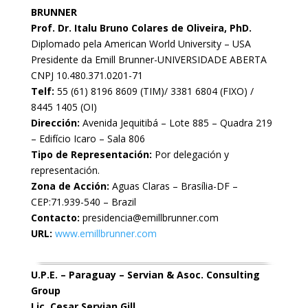
BRUNNER
Prof. Dr. Italu Bruno Colares de Oliveira, PhD.
Diplomado pela American World University – USA
Presidente da Emill Brunner-UNIVERSIDADE ABERTA
CNPJ 10.480.371.0201-71
Telf:
55 (61) 8196 8609 (TIM)/ 3381 6804 (FIXO) /
8445 1405 (OI)
Dirección:
Avenida Jequitibá – Lote 885 – Quadra 219
– Edifício Icaro – Sala 806
Tipo de Representación:
Por delegación y
representación.
Zona de Acción:
Aguas Claras – Brasília-DF –
CEP:71.939-540 – Brazil
Contacto:
presidencia@emillbrunner.com
URL:
www.emillbrunner.com
U.P.E. – Paraguay – Servian & Asoc. Consulting
Group
Lic. Cesar Servian Gill