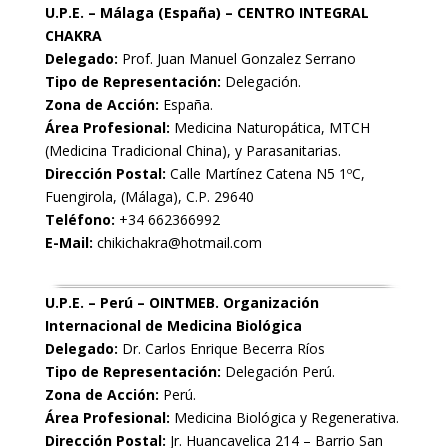
U.P.E. – Málaga (España) – CENTRO INTEGRAL
CHAKRA
Delegado:
Prof. Juan Manuel Gonzalez Serrano
Tipo de Representación:
Delegación.
Zona de Acción:
España.
Área Profesional:
Medicina Naturopática, MTCH
(Medicina Tradicional China), y Parasanitarias.
Dirección Postal:
Calle Martínez Catena N5 1ºC,
Fuengirola, (Málaga), C.P. 29640
Teléfono:
+34 662366992
E-Mail:
chikichakra@hotmail.com
U.P.E. – Perú – OINTMEB. Organización
Internacional de Medicina Biológica
Delegado:
Dr. Carlos Enrique Becerra Ríos
Tipo de Representación:
Delegación Perú.
Zona de Acción:
Perú.
Área Profesional:
Medicina Biológica y Regenerativa.
Dirección Postal:
Jr. Huancavelica 214 – Barrio San