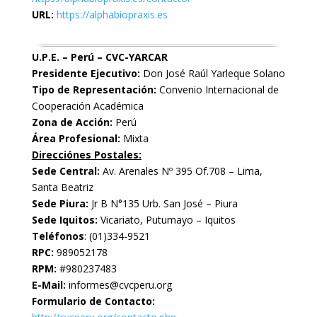
URL:
https://alphabiopraxis.es
U.P.E. – Perú – CVC-YARCAR
Presidente Ejecutivo:
Don José Raúl Yarleque Solano
Tipo de Representación:
Convenio Internacional de
Cooperación Académica
Zona de Acción:
Perú
Área Profesional:
Mixta
Direcciónes Postales:
Sede Central:
Av. Arenales Nº 395 Of.708 – Lima,
Santa Beatriz
Sede Piura:
Jr B N°135 Urb. San José – Piura
Sede Iquitos:
Vicariato, Putumayo – Iquitos
Teléfonos
: (01)334-9521
RPC:
989052178
RPM:
#980237483
E-Mail:
informes@cvcperu.org
Formulario de Contacto: