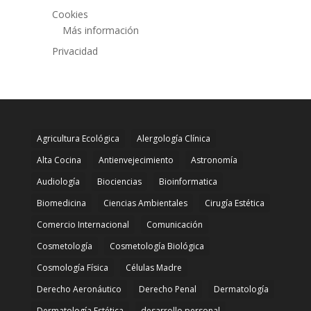
Cookies
Más información
Privacidad
Agricultura Ecológica
Alergología Clínica
Alta Cocina
Antienvejecimiento
Astronomía
Audiología
Biociencias
Bioinformatica
Biomedicina
Ciencias Ambientales
Cirugía Estética
Comercio Internacional
Comunicación
Cosmetología
Cosmetología Biológica
Cosmología Física
Células Madre
Derecho Aeronáutico
Derecho Penal
Dermatología
Dermatología Estética
desarrollo personal