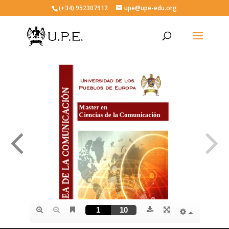
(+34) 952307912
upe@upe-edu.org