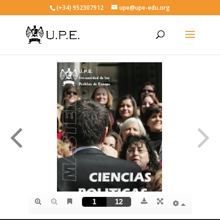
(+34) 952307912
upe@upe-edu.org