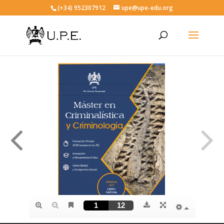
(+34) 952307912
upe@upe-edu.org