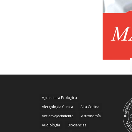
Agricultura Ecológica
Alergología Clínica
Alta Cocina
Antienvejecimiento
Astronomía
Audiología
Biociencias