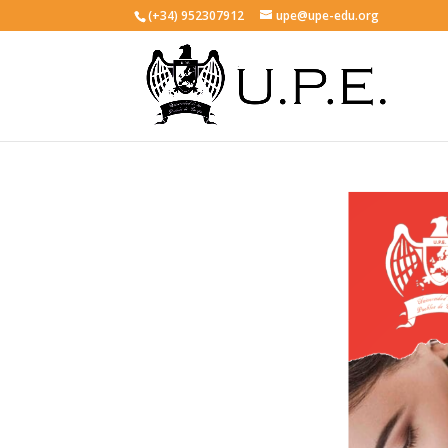
(+34) 952307912
upe@upe-edu.org