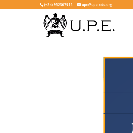
(+34) 952307912
upe@upe-edu.org