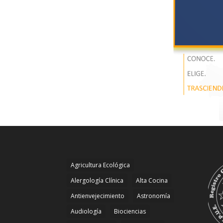
Agricultura Ecológica
Alergología Clínica
Alta Cocina
Antienvejecimiento
Astronomía
Audiología
Biociencias