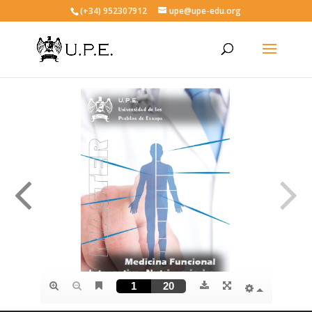
(+34) 952307912
upe@upe-edu.org