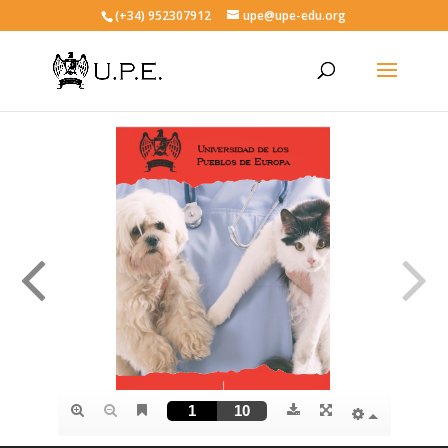
(+34) 952307912
upe@upe-edu.org