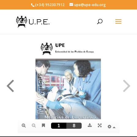
(+34) 952307912
upe@upe-edu.org