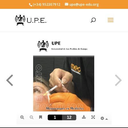
(+34) 952307912
upe@upe-edu.org