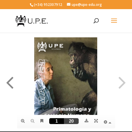
(+34) 952307912
upe@upe-edu.org