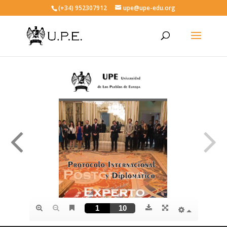
(+34) 952307912
upe@upe-edu.org