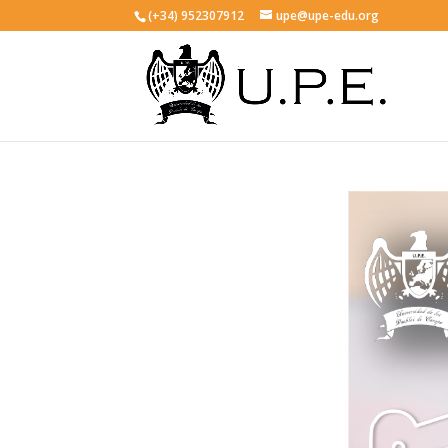
(+34) 952307912
upe@upe-edu.org