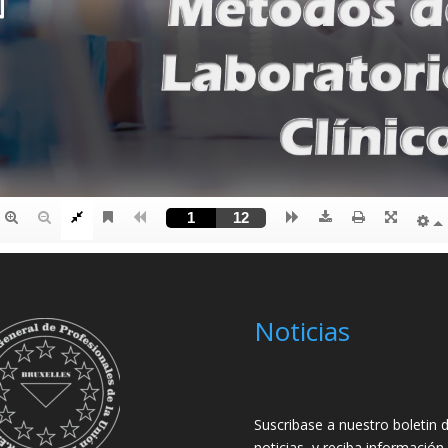
Noticias
Suscribase a nuestro boletin 
noticias, y reciba información