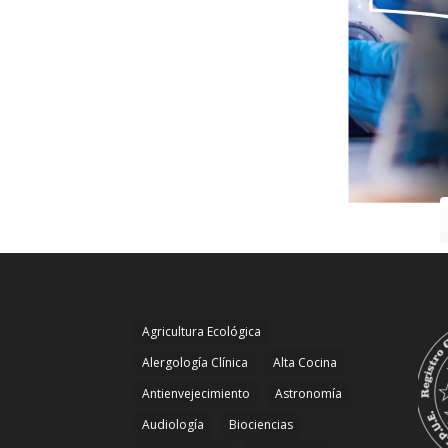
Agricultura Ecológica
Alergología Clínica
Alta Cocina
Antienvejecimiento
Astronomía
Audiología
Biociencias