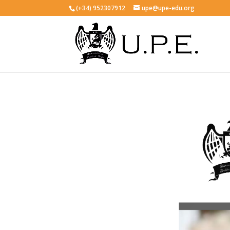
(+34) 952307912
upe@upe-edu.org