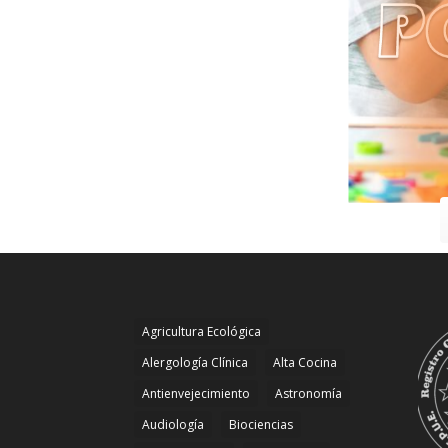
Agricultura Ecológica
Alergología Clínica
Alta Cocina
Antienvejecimiento
Astronomía
Audiología
Biociencias