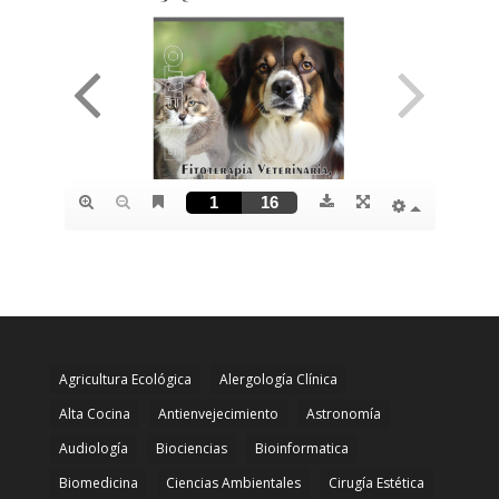
Agricultura Ecológica
Alergología Clínica
Alta Cocina
Antienvejecimiento
Astronomía
Audiología
Biociencias
Bioinformatica
Biomedicina
Ciencias Ambientales
Cirugía Estética