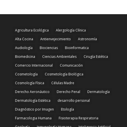
Agricultura Ecológica
Alergología Clínica
Alta Cocina
Antienvejecimiento
Astronomía
Audiología
Biociencias
Bioinformatica
Biomedicina
Ciencias Ambientales
Cirugía Estética
Comercio Internacional
Comunicación
Cosmetología
Cosmetología Biológica
Cosmología Física
Células Madre
Derecho Aeronáutico
Derecho Penal
Dermatología
Dermatología Estética
desarrollo personal
Diagnóstico por Imagen
Etología
Farmacologia Humana
Fisioterapia Respiratoria
Geología
Inmunología Humana
Inteligencia Artificial