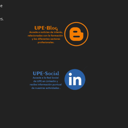
de
s.