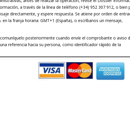
istrativas, antes de realizar la operación, revise el Dossier Informat
ormación, a través de la línea de teléfono (+34) 952 307 912, o bien 
nsaje directamente, y espere respuesta. Se atiene por orden de entra
 h. en la franja horaria: GMT+1 (España), o escríbanos un mensaje,
umno, comuníquelo posteriormente cuando envíe el comprobante o aviso 
una referencia hacia su persona, como identificador rápido de la