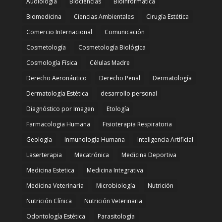
Audiología
Biociencias
Bioinformatica
Biomedicina
Ciencias Ambientales
Cirugía Estética
Comercio Internacional
Comunicación
Cosmetología
Cosmetología Biológica
Cosmología Física
Células Madre
Derecho Aeronáutico
Derecho Penal
Dermatología
Dermatología Estética
desarrollo personal
Diagnóstico por Imagen
Etología
Farmacologia Humana
Fisioterapia Respiratoria
Geología
Inmunología Humana
Inteligencia Artificial
Laserterapia
Mecatrónica
Medicina Deportiva
Medicina Estetica
Medicina Integrativa
Medicina Veterinaria
Microbiología
Nutrición
Nutrición Clínica
Nutrición Veterinaria
Odontología Estética
Parasitología