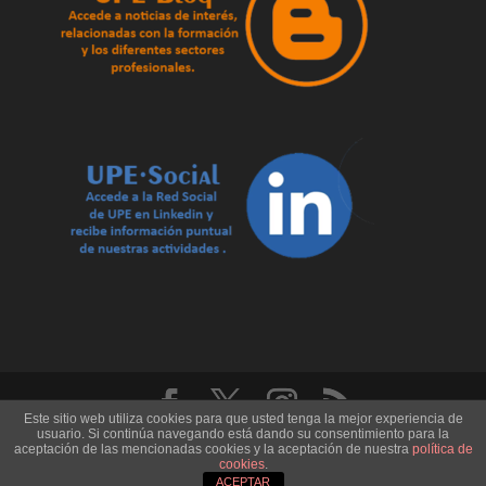
Este sitio web utiliza cookies para que usted tenga la mejor experiencia de
usuario. Si continúa navegando está dando su consentimiento para la
U.P.E. Universidad de los Pueblos de Europa - Record
aceptación de las mencionadas cookies y la aceptación de nuestra
política de
Code: CD.1505 - CIF. B29651064
cookies
.
ACEPTAR