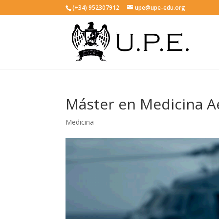
(+34) 952307912
upe@upe-edu.org
Máster en Medicina A
Medicina