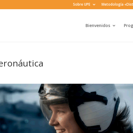
Sobre UPE
Metodología «Dist
Bienvenidos
Pro
eronáutica