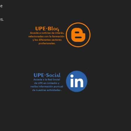
de
s.