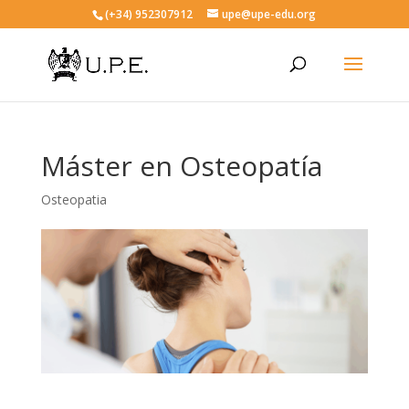
(+34) 952307912
upe@upe-edu.org
Máster en Osteopatía
Osteopatia