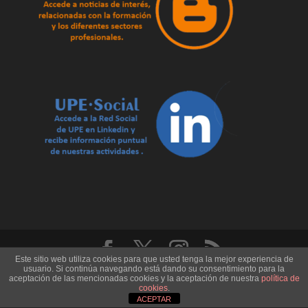
Este sitio web utiliza cookies para que usted tenga la mejor experiencia de
usuario. Si continúa navegando está dando su consentimiento para la
U.P.E. Universidad de los Pueblos de Europa - Record
aceptación de las mencionadas cookies y la aceptación de nuestra
política de
Code: CD.1505 - CIF. B29651064
cookies
.
ACEPTAR