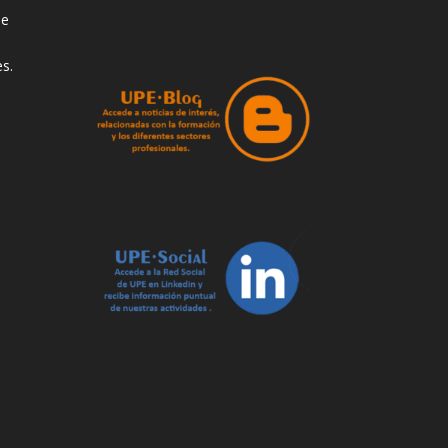
de
s.