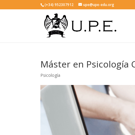
(+34) 952307912
upe@upe-edu.org
Máster en Psicología C
Psicología