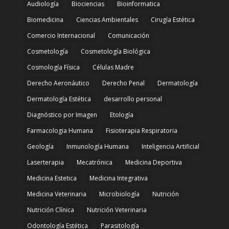
Audiología
Biociencias
Bioinformatica
Biomedicina
Ciencias Ambientales
Cirugía Estética
Comercio Internacional
Comunicación
Cosmetología
Cosmetología Biológica
Cosmología Física
Células Madre
Derecho Aeronáutico
Derecho Penal
Dermatología
Dermatología Estética
desarrollo personal
Diagnóstico por Imagen
Etología
Farmacologia Humana
Fisioterapia Respiratoria
Geología
Inmunología Humana
Inteligencia Artificial
Laserterapia
Mecatrónica
Medicina Deportiva
Medicina Estetica
Medicina Integrativa
Medicina Veterinaria
Microbiología
Nutrición
Nutrición Clínica
Nutrición Veterinaria
Odontología Estética
Parasitología