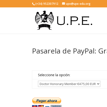
(+34) 952307912
upe@upe-edu.org
Pasarela de PayPal: G
Seleccione la opción: