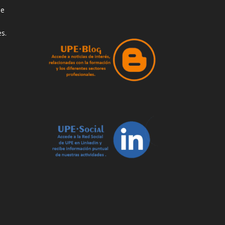
de
s.