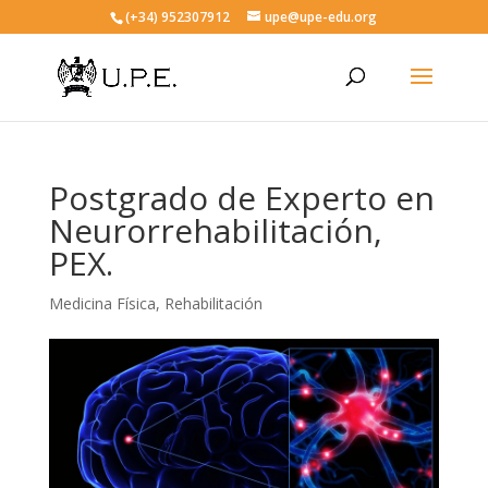
(+34) 952307912
upe@upe-edu.org
Postgrado de Experto en
Neurorrehabilitación,
PEX.
Medicina Física
,
Rehabilitación