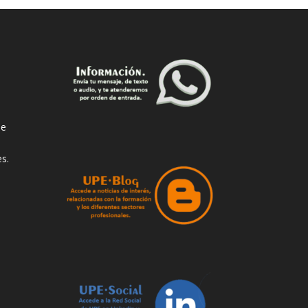
de
s.