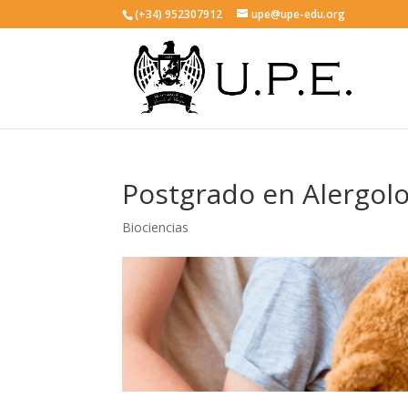
(+34) 952307912
upe@upe-edu.org
Postgrado en Alergolo
Biociencias