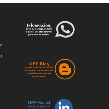
de
s.