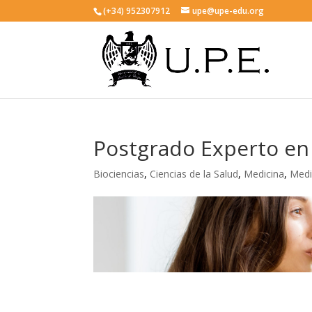
(+34) 952307912
upe@upe-edu.org
Postgrado Experto en 
Biociencias
,
Ciencias de la Salud
,
Medicina
,
Medi