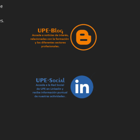
de
s.