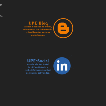
de
s.