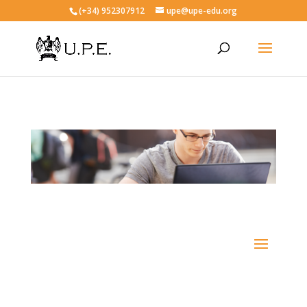
(+34) 952307912
upe@upe-edu.org