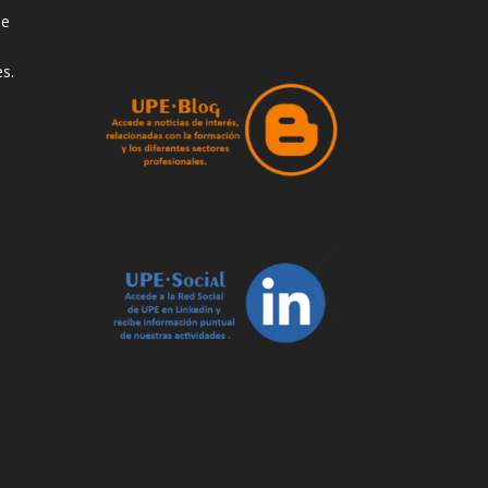
de
s.