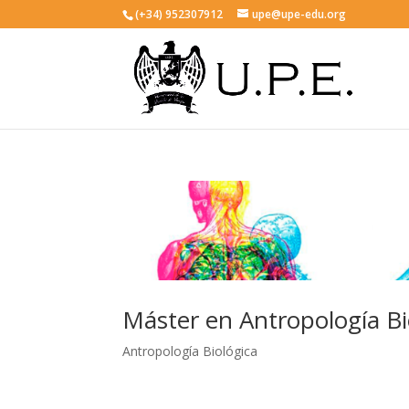
(+34) 952307912
upe@upe-edu.org
Máster en Antropología Bi
Antropología Biológica