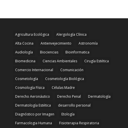
Agricultura Ecológica
Alergología Clínica
Alta Cocina
Antienvejecimiento
Astronomía
Audiología
Biociencias
Bioinformatica
Biomedicina
Ciencias Ambientales
Cirugía Estética
Comercio Internacional
Comunicación
Cosmetología
Cosmetología Biológica
Cosmología Física
Células Madre
Derecho Aeronáutico
Derecho Penal
Dermatología
Dermatología Estética
desarrollo personal
Diagnóstico por Imagen
Etología
Farmacologia Humana
Fisioterapia Respiratoria