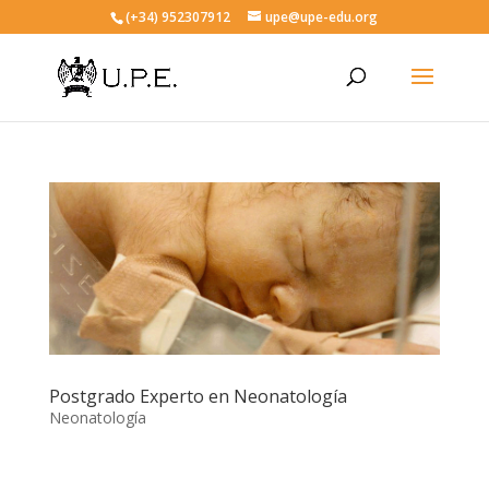
(+34) 952307912
upe@upe-edu.org
Postgrado Experto en Neonatología
Neonatología