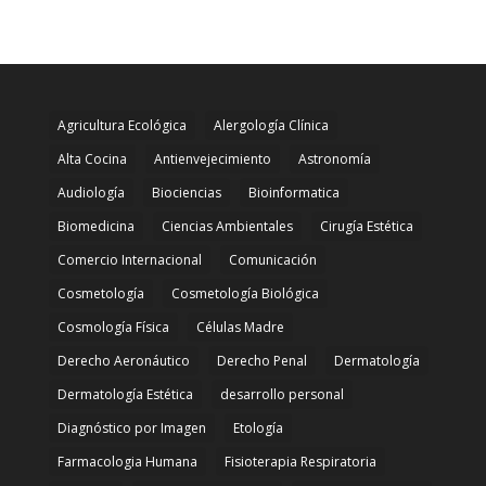
Agricultura Ecológica
Alergología Clínica
Alta Cocina
Antienvejecimiento
Astronomía
Audiología
Biociencias
Bioinformatica
Biomedicina
Ciencias Ambientales
Cirugía Estética
Comercio Internacional
Comunicación
Cosmetología
Cosmetología Biológica
Cosmología Física
Células Madre
Derecho Aeronáutico
Derecho Penal
Dermatología
Dermatología Estética
desarrollo personal
Diagnóstico por Imagen
Etología
Farmacologia Humana
Fisioterapia Respiratoria