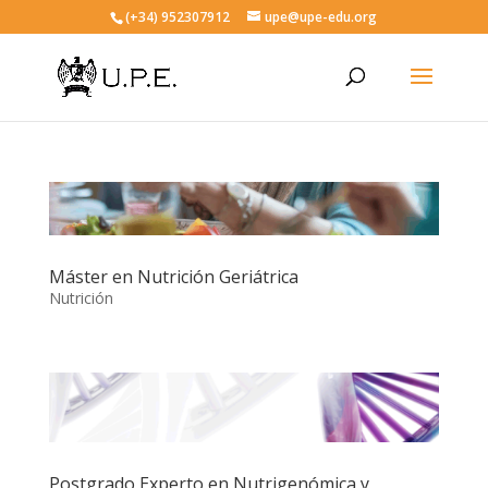
(+34) 952307912
upe@upe-edu.org
Máster en Nutrición Geriátrica
Nutrición
Postgrado Experto en Nutrigenómica y