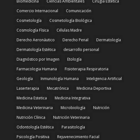
Biomedicina
Ciencias Ambientales
Cirugía Estética
Comercio Internacional
Comunicación
Cosmetología
Cosmetología Biológica
Cosmología Física
Células Madre
Derecho Aeronáutico
Derecho Penal
Dermatología
Dermatología Estética
desarrollo personal
Diagnóstico por Imagen
Etología
Farmacologia Humana
Fisioterapia Respiratoria
Geología
Inmunología Humana
Inteligencia Artificial
Laserterapia
Mecatrónica
Medicina Deportiva
Medicina Estetica
Medicina Integrativa
Medicina Veterinaria
Microbiología
Nutrición
Nutrición Clínica
Nutrición Veterinaria
Odontología Estética
Parasitología
Psicología Positiva
Rejuvenecimiento Facial