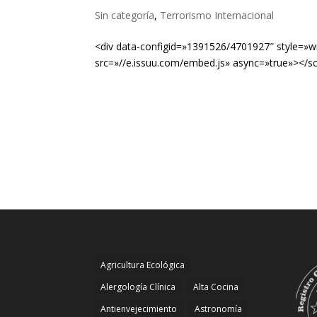
Sin categoría
,
Terrorismo Internacional
<div data-configid=»1391526/4701927″ style=»wid
src=»//e.issuu.com/embed.js» async=»true»></sc
Agricultura Ecológica
Alergología Clínica
Alta Cocina
Antienvejecimiento
Astronomía