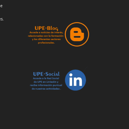
de
s.