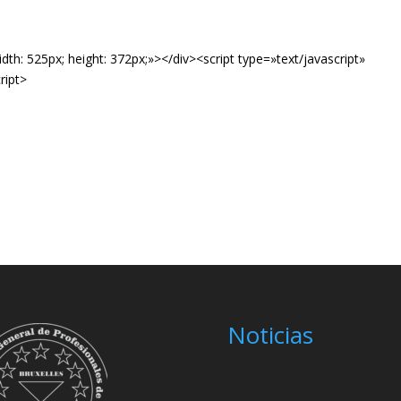
th: 525px; height: 372px;»></div><script type=»text/javascript»
ript>
Noticias