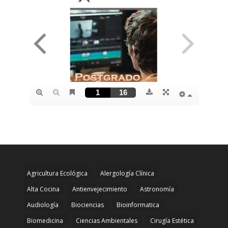
Agricultura Ecológica
Alergología Clínica
Alta Cocina
Antienvejecimiento
Astronomía
Audiología
Biociencias
Bioinformatica
Biomedicina
Ciencias Ambientales
Cirugía Estética