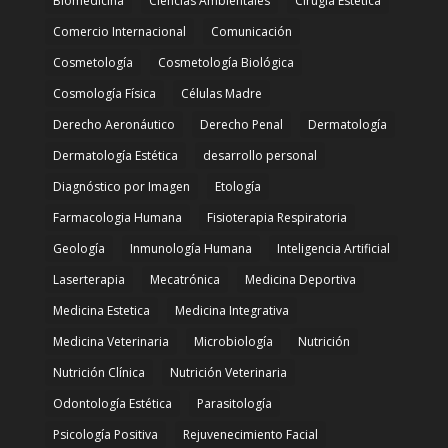
Biomedicina
Ciencias Ambientales
Cirugía Estética
Comercio Internacional
Comunicación
Cosmetología
Cosmetología Biológica
Cosmología Física
Células Madre
Derecho Aeronáutico
Derecho Penal
Dermatología
Dermatología Estética
desarrollo personal
Diagnóstico por Imagen
Etología
Farmacologia Humana
Fisioterapia Respiratoria
Geología
Inmunología Humana
Inteligencia Artificial
Laserterapia
Mecatrónica
Medicina Deportiva
Medicina Estetica
Medicina Integrativa
Medicina Veterinaria
Microbiología
Nutrición
Nutrición Clínica
Nutrición Veterinaria
Odontología Estética
Parasitología
Psicología Positiva
Rejuvenecimiento Facial