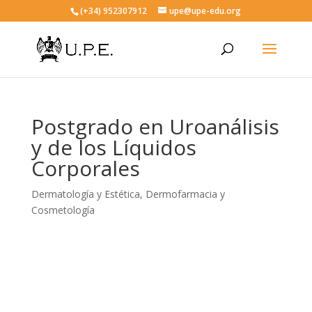
(+34) 952307912
upe@upe-edu.org
Postgrado en Uroanálisis
y de los Líquidos
Corporales
Dermatología y Estética
,
Dermofarmacia y
Cosmetología