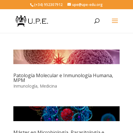
(+34) 952307912
upe@upe-edu.org
Patología Molecular e Inmunología Humana,
MPM
Inmunología
,
Medicina
Máster en Microbiología, Parasitología e