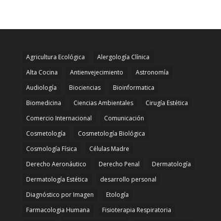
Agricultura Ecológica
Alergología Clínica
Alta Cocina
Antienvejecimiento
Astronomía
Audiología
Biociencias
Bioinformatica
Biomedicina
Ciencias Ambientales
Cirugía Estética
Comercio Internacional
Comunicación
Cosmetología
Cosmetología Biológica
Cosmología Física
Células Madre
Derecho Aeronáutico
Derecho Penal
Dermatología
Dermatología Estética
desarrollo personal
Diagnóstico por Imagen
Etología
Farmacologia Humana
Fisioterapia Respiratoria