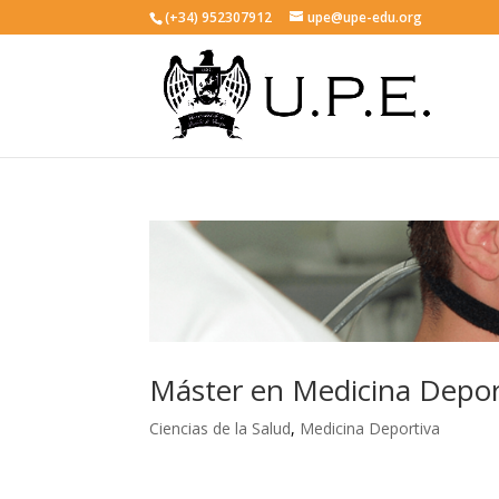
(+34) 952307912
upe@upe-edu.org
Máster en Medicina Deport
Ciencias de la Salud
,
Medicina Deportiva