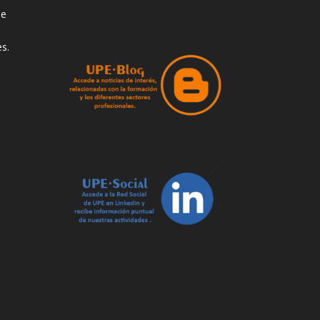
de
s.