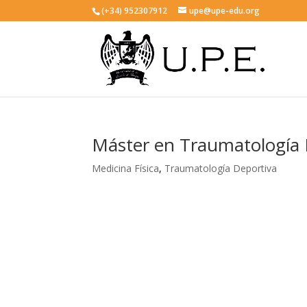
(+34) 952307912
upe@upe-edu.org
Máster en Traumatología 
Medicina Física
,
Traumatología Deportiva