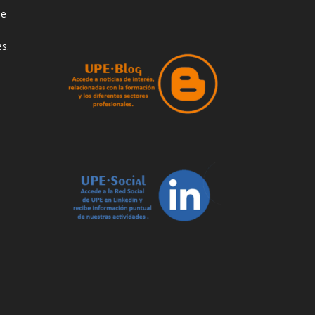
de
s.