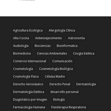
Agricultura Ecológica
Alergología Clínica
Alta Cocina
Antienvejecimiento
Astronomía
Audiología
Biociencias
Bioinformatica
Biomedicina
Ciencias Ambientales
Cirugía Estética
Comercio Internacional
Comunicación
Cosmetología
Cosmetología Biológica
Cosmología Física
Células Madre
Derecho Aeronáutico
Derecho Penal
Dermatología
Dermatología Estética
desarrollo personal
Diagnóstico por Imagen
Etología
Farmacologia Humana
Fisioterapia Respiratoria