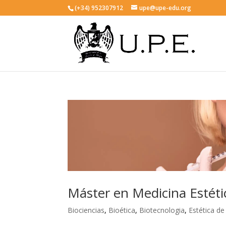
(+34) 952307912
upe@upe-edu.org
Máster en Medicina Estéti
Biociencias
,
Bioética
,
Biotecnologia
,
Estética de