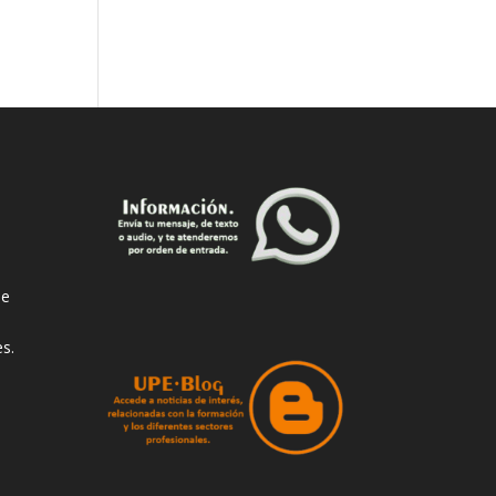
de
s.