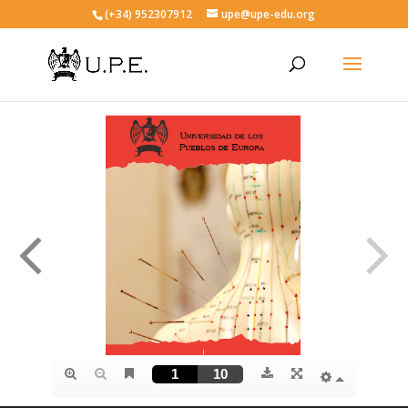
(+34) 952307912
upe@upe-edu.org