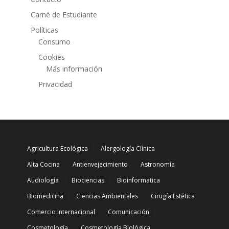
Carné de Estudiante
Políticas
Consumo
Cookies
Más información
Privacidad
Agricultura Ecológica
Alergología Clínica
Alta Cocina
Antienvejecimiento
Astronomía
Audiología
Biociencias
Bioinformatica
Biomedicina
Ciencias Ambientales
Cirugía Estética
Comercio Internacional
Comunicación
Cosmetología
Cosmetología Biológica