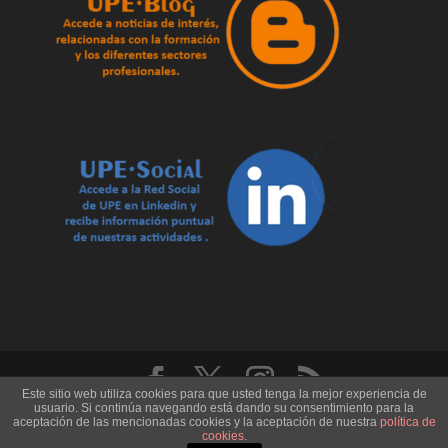
Este sitio web utiliza cookies para que usted tenga la mejor experiencia de
usuario. Si continúa navegando está dando su consentimiento para la
U.P.E. Universidad de los Pueblos de Europa - Record
aceptación de las mencionadas cookies y la aceptación de nuestra
política de
Code: CD.1505 - CIF. B29651064
cookies
.